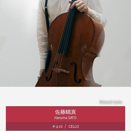
©Seiichi Saito
佐藤晴真
Haruma SATO
チェロ
CELLO