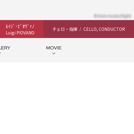
© Dario Acosta (Right)
ﾙｲｼﾞ･ﾋﾟｵｳﾞｧﾉ
チェロ・指揮
CELLO, CONDUCTOR
Luigi PIOVANO