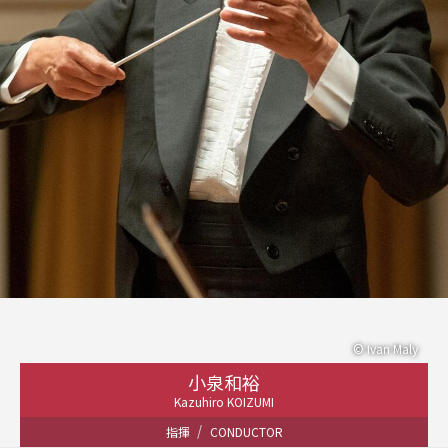
© Ivan Maly
小泉和裕
Kazuhiro KOIZUMI
指揮
CONDUCTOR