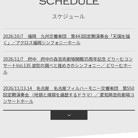
2026/10/7 福岡 九州交響楽団 第443回定期演奏会「天国を描
く」／アクロス福岡シンフォニーホール
2026/11/7 府中 府中の森芸術劇場開館35周年記念 どりーむコン
サートVol.135 哀愁の調べと煌めきのシンフォニー／ どりーむホー
ル
2026/11/13,14 名古屋 名古屋フィルハーモニー交響楽団 第550
回定期演奏会 〈地獄と煉獄を遍歴するドラマ〉／ 愛知県芸術劇場コ
ンサートホール