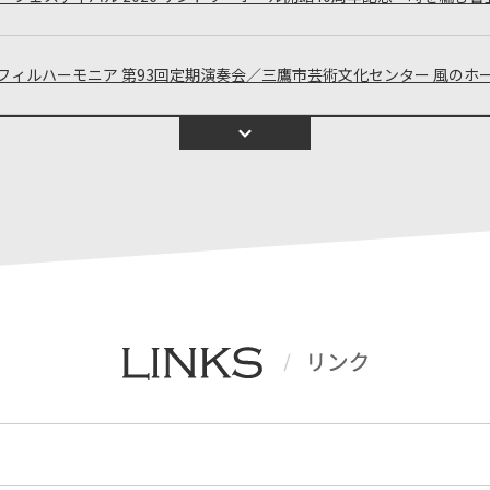
カ・フィルハーモニア 第93回定期演奏会／三鷹市芸術文化センター 風のホ