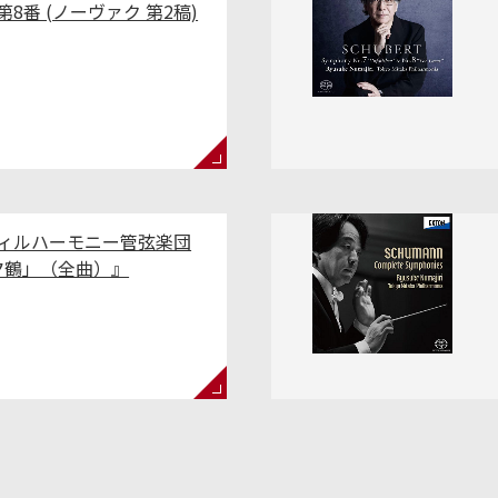
8番 (ノーヴァク 第2稿)
フィルハーモニー管弦楽団
夕鶴」（全曲）』