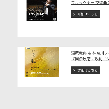
ブルックナー:交響曲 第
詳細はこちら
沼尻竜典 ＆ 神奈川
『團伊玖磨：歌劇「
詳細はこちら