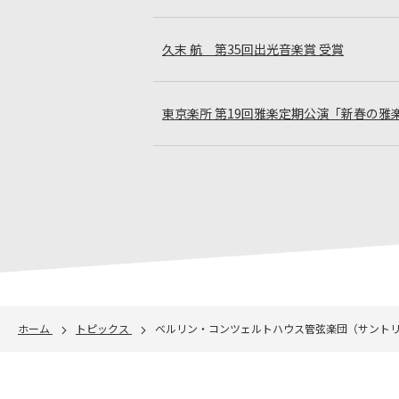
久末 航 第35回出光音楽賞 受賞
東京楽所 第19回雅楽定期公演「新春の雅
ホーム
トピックス
ベルリン・コンツェルトハウス管弦楽団（サント