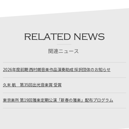
2026年度前期 西村朗音楽作品演奏助成 採択団体のお知らせ
久末 航 第35回出光音楽賞 受賞
東京楽所 第19回雅楽定期公演「新春の雅楽」配布プログラム