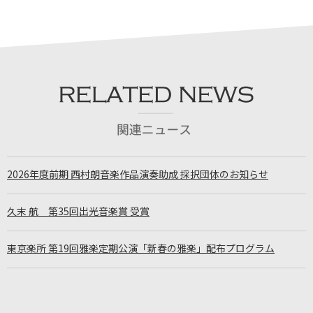
2026年度前期 西村朗音楽作品演奏助成 採択団体のお知らせ
久末 航 第35回出光音楽賞 受賞
東京楽所 第19回雅楽定期公演「新春の雅楽」配布プログラム