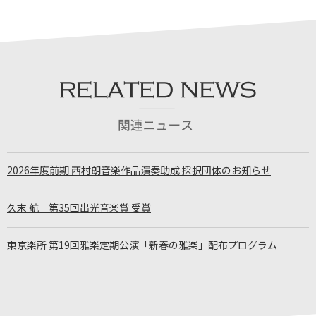
2026年度前期 西村朗音楽作品演奏助成 採択団体のお知らせ
久末 航 第35回出光音楽賞 受賞
東京楽所 第19回雅楽定期公演「新春の雅楽」配布プログラム