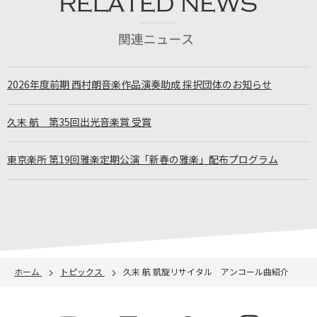
2026年度前期 西村朗音楽作品演奏助成 採択団体のお知らせ
久末 航 第35回出光音楽賞 受賞
東京楽所 第19回雅楽定期公演「新春の雅楽」配布プログラム
ホーム
トピックス
久末 航 凱旋リサイタル アンコール曲紹介