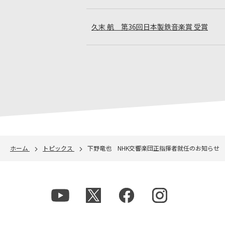
久末 航 第36回日本製鉄音楽賞 受賞
ホーム
トピックス
下野竜也 NHK交響楽団正指揮者就任のお知らせ