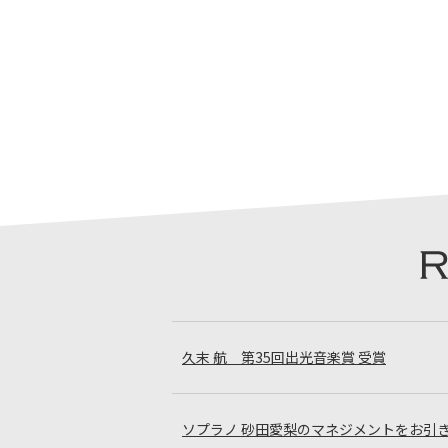
久末 航 第35回出光音楽賞 受賞
ソプラノ 砂田愛梨のマネジメントをお引