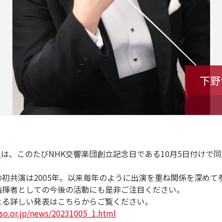
下野
也
は、このたびNHK交響楽団創立記念日である10月5日付けで
。
の初共演は2005年。以来毎年のように出演を重ね関係を深め
指揮者としての今後の活動にも是非ご注目ください。
よる詳しい発表はこちらからご覧ください。
so.or.jp/news/20231005_1.html