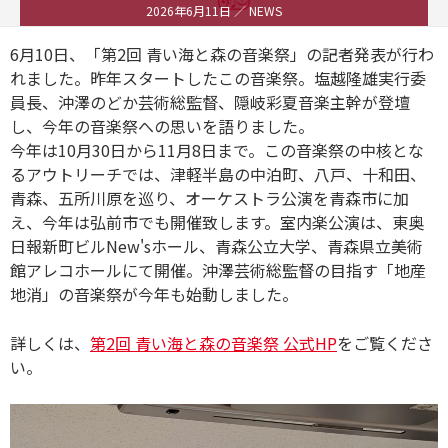
2026年6月11日
／ NEWS
6月10日、「第2回 青い海と森の音楽祭」の記者発表が行わ
れました。昨年スタートしたこの音楽祭。塩越隆雄実行委
員長、沖澤のどか芸術総監督、隠岐彩夏音楽主幹が登壇
し、今年の音楽祭への思いを語りました。
今年は10月30日から11月8日まで。この音楽祭の中核とな
るアウトリーチでは、津軽半島の中泊町、八戸、十和田、
青森、五所川原を巡り、オーケストラ公演を青森市に加
え、今年は弘前市でも開催致します。室内楽公演は、東奥
日報新町ビルNew'sホール、青森公立大学、青森県立美術
館アレコホールにて開催。沖澤芸術総監督の目指す「地産
地消」の音楽祭が今年も始動しました。
詳しくは、
第2回 青い海と森の音楽祭 公式HP
をご覧くださ
い。