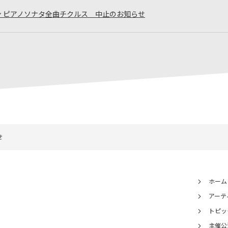
ン ピアノソナタ全曲チクルス 中止のお知らせ
せ
ホーム
アーテ
トピッ
主催公